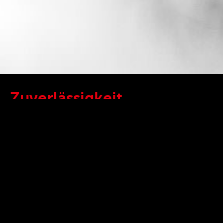
Zuverlässigkeit,
Engagement und
Leidenschaft
treffen auf
Know-how, das weltweit
kein zweites Mal zu finden
ist.
ce consumer electronic war in den 70er Jahren
der